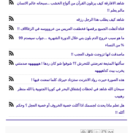
شاهد الافارقة كيف يرتلون القرآن من ألواح الخشب ...سبحانه عالم الانسان
مالم يعلم !!
شاهد كيف يطلب هذا الرجل رزقه
فتاة أذهلت الجميع برقصها فخطفت العريس من عروووسه في الزفااااف !!
ما هو سبب خروج الدم بلون بني خلال الدورة الشهرية …جواب سيصدم 99
% من النساء
ماصدقت انها تزوجت شوف العجب !!
سألتها المذيعة تعرضتي للتحرش ؟؟ شوفوا شو كان ردها ! ههههههه صدمتني
يخرب بيت كداههههه
هذه الصورة حيرت رواد الانترنت ستزداد حيرتك كلما تمعنت فيها !
سبحان الله شاهد في لحظات إنشقاق البحر في كوريا الجنوبية يا الله منظر
رهييب
هل تعلم ماذا يحدث لجسمك اذا أكلت خصية الخروف أو خصية العجل ؟ وحكم
أكله !!