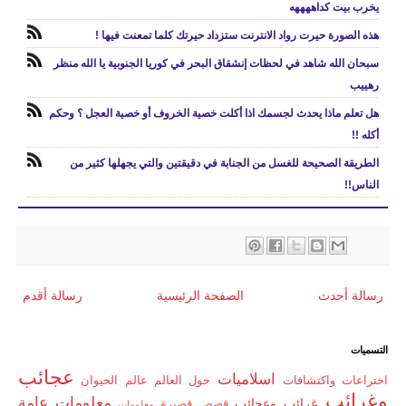
يخرب بيت كداههههه
هذه الصورة حيرت رواد الانترنت ستزداد حيرتك كلما تمعنت فيها !
سبحان الله شاهد في لحظات إنشقاق البحر في كوريا الجنوبية يا الله منظر
رهييب
هل تعلم ماذا يحدث لجسمك اذا أكلت خصية الخروف أو خصية العجل ؟ وحكم
أكله !!
الطريقة الصحيحة للغسل من الجنابة في دقيقتين والتي يجهلها كثير من
الناس!!
رسالة أحدث
الصفحة الرئيسية
رسالة أقدم
التسميات
عجائب
اسلاميات
اختراعات واكتشافات
حول العالم
عالم الحيوان
وغرائب
معلومات عامة
غرائب وعجائب
قصص قصيرة
معلومات