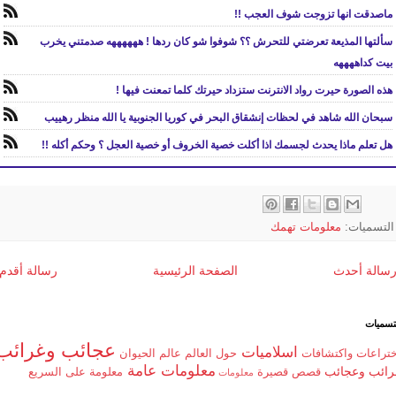
ماصدقت انها تزوجت شوف العجب !!
سألتها المذيعة تعرضتي للتحرش ؟؟ شوفوا شو كان ردها ! ههههههه صدمتني يخرب
بيت كداههههه
هذه الصورة حيرت رواد الانترنت ستزداد حيرتك كلما تمعنت فيها !
سبحان الله شاهد في لحظات إنشقاق البحر في كوريا الجنوبية يا الله منظر رهييب
هل تعلم ماذا يحدث لجسمك اذا أكلت خصية الخروف أو خصية العجل ؟ وحكم أكله !!
التسميات:
معلومات تهمك
سالة أحدث
الصفحة الرئيسية
رسالة أقدم
تسميات
عجائب وغرائب
اسلاميات
ختراعات واكتشافات
حول العالم
عالم الحيوان
معلومات عامة
رائب وعجائب
قصص قصيرة
معلومة على السريع
معلومات