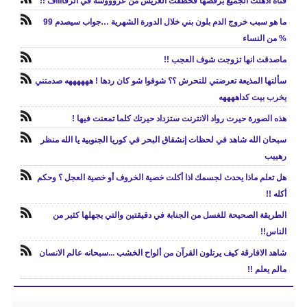
فتاة أذهلت الجميع برقصها فخطفت العريس من عروووسه في الزفااااف !!
ما هو سبب خروج الدم بلون بني خلال الدورة الشهرية …جواب سيصدم 99
% من النساء
ماصدقت انها تزوجت شوف العجب !!
سألتها المذيعة تعرضتي للتحرش ؟؟ شوفوا شو كان ردها ! ههههههه صدمتني
يخرب بيت كداههههه
هذه الصورة حيرت رواد الانترنت ستزداد حيرتك كلما تمعنت فيها !
سبحان الله شاهد في لحظات إنشقاق البحر في كوريا الجنوبية يا الله منظر
رهييب
هل تعلم ماذا يحدث لجسمك اذا أكلت خصية الخروف أو خصية العجل ؟ وحكم
أكله !!
الطريقة الصحيحة للغسل من الجنابة في دقيقتين والتي يجهلها كثير من
الناس!!
شاهد الافارقة كيف يرتلون القرآن من ألواح الخشب ...سبحانه عالم الانسان
مالم يعلم !!