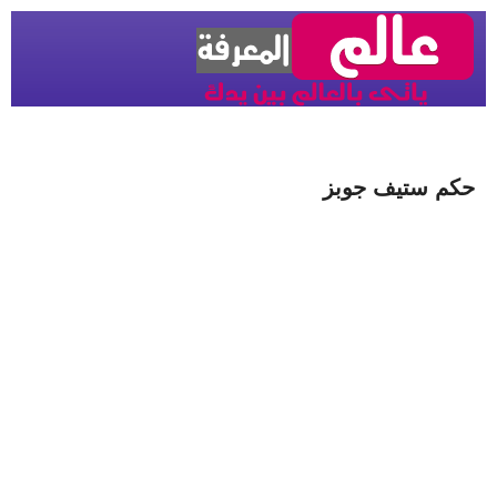
حكم ستيف جوبز