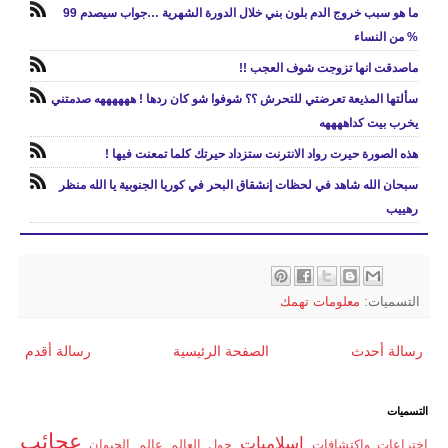
ما هو سبب خروج الدم بلون بني خلال الدورة الشهرية …جواب سيصدم 99
% من النساء
ماصدقت انها تزوجت شوف العجب !!
سألتها المذيعة تعرضتي للتحرش ؟؟ شوفوا شو كان ردها ! ههههههه صدمتني
يخرب بيت كداههههه
هذه الصورة حيرت رواد الانترنت ستزداد حيرتك كلما تمعنت فيها !
سبحان الله شاهد في لحظات إنشقاق البحر في كوريا الجنوبية يا الله منظر
رهييب
التسميات:
معلومات تهمك
رسالة أحدث
الصفحة الرئيسية
رسالة أقدم
التسميات
عجائب
اسلاميات
اختراعات واكتشافات
حول العالم
عالم الحيوان