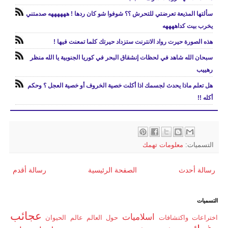
سألتها المذيعة تعرضتي للتحرش ؟؟ شوفوا شو كان ردها ! ههههههه صدمتني
يخرب بيت كداههههه
هذه الصورة حيرت رواد الانترنت ستزداد حيرتك كلما تمعنت فيها !
سبحان الله شاهد في لحظات إنشقاق البحر في كوريا الجنوبية يا الله منظر
رهييب
هل تعلم ماذا يحدث لجسمك اذا أكلت خصية الخروف أو خصية العجل ؟ وحكم
أكله !!
التسميات:
معلومات تهمك
رسالة أحدث
الصفحة الرئيسية
رسالة أقدم
التسميات
عجائب
اسلاميات
اختراعات واكتشافات
حول العالم
عالم الحيوان