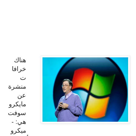
هناك
خرافا
ت
منشرة
عن
مايكرو
سوفت
هي: -
ميكرو