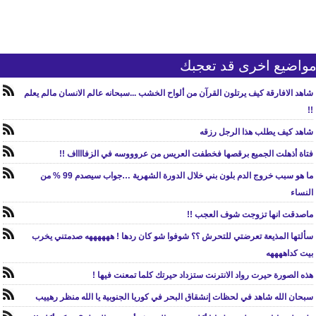
واضيع اخرى قد تعجبك
شاهد الافارقة كيف يرتلون القرآن من ألواح الخشب ...سبحانه عالم الانسان مالم يعلم
!!
شاهد كيف يطلب هذا الرجل رزقه
فتاة أذهلت الجميع برقصها فخطفت العريس من عروووسه في الزفااااف !!
ما هو سبب خروج الدم بلون بني خلال الدورة الشهرية …جواب سيصدم 99 % من
النساء
ماصدقت انها تزوجت شوف العجب !!
سألتها المذيعة تعرضتي للتحرش ؟؟ شوفوا شو كان ردها ! ههههههه صدمتني يخرب
بيت كداههههه
هذه الصورة حيرت رواد الانترنت ستزداد حيرتك كلما تمعنت فيها !
سبحان الله شاهد في لحظات إنشقاق البحر في كوريا الجنوبية يا الله منظر رهييب