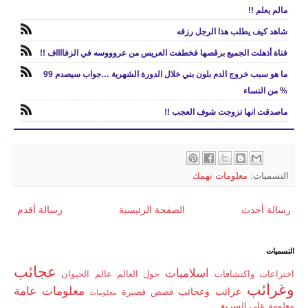
مالم يعلم !!
شاهد كيف يطلب هذا الرجل رزقه
فتاة أذهلت الجميع برقصها فخطفت العريس من عروووسه في الزفااااف !!
ما هو سبب خروج الدم بلون بني خلال الدورة الشهرية …جواب سيصدم 99
% من النساء
ماصدقت انها تزوجت شوف العجب !!
التسميات:
معلومات تهمك
رسالة أحدث
الصفحة الرئيسية
رسالة أقدم
التسميات
عجائب
اسلاميات
اختراعات واكتشافات
حول العالم
عالم الحيوان
وغرائب
معلومات عامة
غرائب وعجائب
قصص قصيرة
معلومات
معلومة على السريع