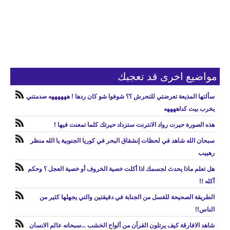
مواضيع اخرى قد تعجبك
سألتها المذيعة تعرضتي للتحرش ؟؟ شوفوا شو كان ردها ! ههههههه صدمتني
يخرب بيت كداههههه
هذه الصورة حيرت رواد الانترنت ستزداد حيرتك كلما تمعنت فيها !
سبحان الله شاهد في لحظات إنشقاق البحر في كوريا الجنوبية يا الله منظر
رهييب
هل تعلم ماذا يحدث لجسمك اذا أكلت خصية الخروف أو خصية العجل ؟ وحكم
أكله !!
الطريقة الصحيحة للغسل من الجنابة في دقيقتين والتي يجهلها كثير من
الناس!!
شاهد الافارقة كيف يرتلون القرآن من ألواح الخشب ...سبحانه عالم الانسان