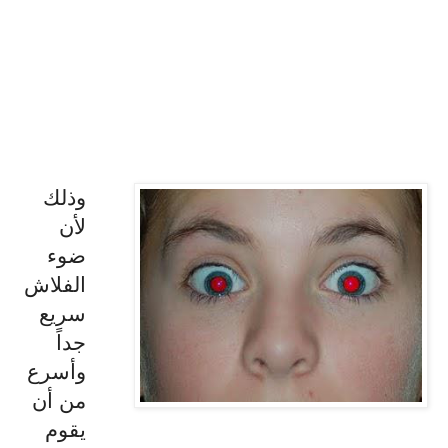
وذلك
لأن
ضوء
الفلاش
سريع
جداً
وأسرع
من أن
يقوم