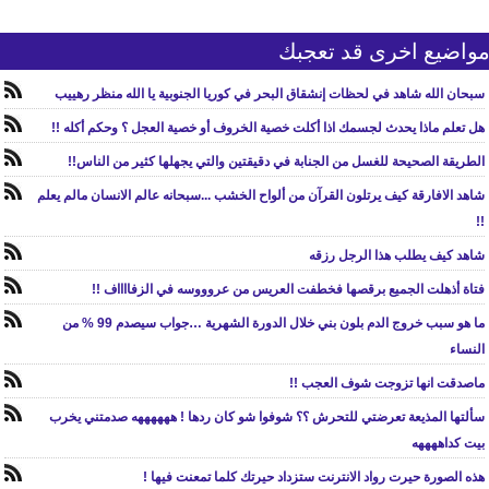
واضيع اخرى قد تعجبك
سبحان الله شاهد في لحظات إنشقاق البحر في كوريا الجنوبية يا الله منظر رهييب
هل تعلم ماذا يحدث لجسمك اذا أكلت خصية الخروف أو خصية العجل ؟ وحكم أكله !!
الطريقة الصحيحة للغسل من الجنابة في دقيقتين والتي يجهلها كثير من الناس!!
شاهد الافارقة كيف يرتلون القرآن من ألواح الخشب ...سبحانه عالم الانسان مالم يعلم
!!
شاهد كيف يطلب هذا الرجل رزقه
فتاة أذهلت الجميع برقصها فخطفت العريس من عروووسه في الزفااااف !!
ما هو سبب خروج الدم بلون بني خلال الدورة الشهرية …جواب سيصدم 99 % من
النساء
ماصدقت انها تزوجت شوف العجب !!
سألتها المذيعة تعرضتي للتحرش ؟؟ شوفوا شو كان ردها ! ههههههه صدمتني يخرب
بيت كداههههه
هذه الصورة حيرت رواد الانترنت ستزداد حيرتك كلما تمعنت فيها !