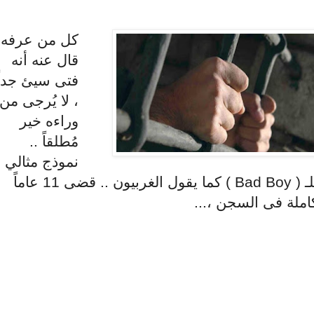
كل من عرفه
قال عنه أنه
فتى سيئ جداً
، لا يُرجى من
وراءه خير
مُطلقاً ..
نموذج مثالي
للـ ( Bad Boy ) كما يقول الغربيون .. قضى 11 عاماً
املة فى السجن ،...