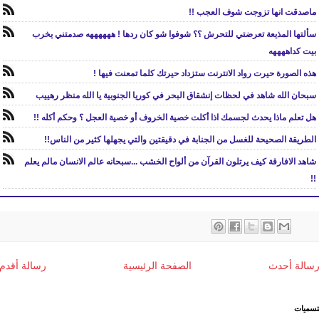
ماصدقت انها تزوجت شوف العجب !!
سألتها المذيعة تعرضتي للتحرش ؟؟ شوفوا شو كان ردها ! ههههههه صدمتني يخرب
بيت كداههههه
هذه الصورة حيرت رواد الانترنت ستزداد حيرتك كلما تمعنت فيها !
سبحان الله شاهد في لحظات إنشقاق البحر في كوريا الجنوبية يا الله منظر رهييب
هل تعلم ماذا يحدث لجسمك اذا أكلت خصية الخروف أو خصية العجل ؟ وحكم أكله !!
الطريقة الصحيحة للغسل من الجنابة في دقيقتين والتي يجهلها كثير من الناس!!
شاهد الافارقة كيف يرتلون القرآن من ألواح الخشب ...سبحانه عالم الانسان مالم يعلم
!!
سالة أحدث
الصفحة الرئيسية
رسالة أقدم
تسميات