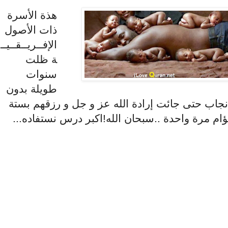
هذة الأسرة
ذات الأصول
الإفــريــقــيــ
ة ظلت
سنوات
طويلة بدون
نجاب حتى جائت إرادة الله عز و جل و رزقهم بستة
ؤام مرة واحدة ..سبحان الله!اكبر درس نستفاده...