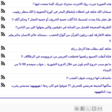
هذه الصورة حيرت رواد الانترنت ستزداد حيرتك كلما تمعنت فيها !
سبحان الله شاهد في لحظات إنشقاق البحر في كوريا الجنوبية يا الله منظر رهييب
هل تعلم ماذا يحدث لجسمك اذا أكلت خصية الخروف أو خصية العجل ؟ وحكم أكله !!
الطريقة الصحيحة للغسل من الجنابة في دقيقتين والتي يجهلها كثير من الناس!!
شاهد الافارقة كيف يرتلون القرآن من ألواح الخشب ...سبحانه عالم الانسان مالم يعلم
!!
شاهد كيف يطلب هذا الرجل رزقه
فتاة أذهلت الجميع برقصها فخطفت العريس من عروووسه في الزفااااف !!
ما هو سبب خروج الدم بلون بني خلال الدورة الشهرية …جواب سيصدم 99 % من
النساء
ماصدقت انها تزوجت شوف العجب !!
سألتها المذيعة تعرضتي للتحرش ؟؟ شوفوا شو كان ردها ! ههههههه صدمتني يخرب
بيت كداههههه