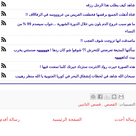
شاهد كيف يطلب هذا الرجل رزقه
فتاة أذهلت الجميع برقصها فخطفت العريس من عروووسه في الزفااااف !!
ما هو سبب خروج الدم بلون بني خلال الدورة الشهرية …جواب سيصدم 99 % من
النساء
ماصدقت انها تزوجت شوف العجب !!
سألتها المذيعة تعرضتي للتحرش ؟؟ شوفوا شو كان ردها ! ههههههه صدمتني يخرب
بيت كداههههه
هذه الصورة حيرت رواد الانترنت ستزداد حيرتك كلما تمعنت فيها !
سبحان الله شاهد في لحظات إنشقاق البحر في كوريا الجنوبية يا الله منظر رهييب
التسميات:
القصص
,
قصص التائبين
سالة أحدث
الصفحة الرئيسية
رسالة أقدم