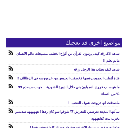
مواضيع اخرى قد تعجبك
شاهد الافارقة كيف يرتلون القرآن من ألواح الخشب ...سبحانه عالم الانسان
مالم يعلم !!
شاهد كيف يطلب هذا الرجل رزقه
فتاة أذهلت الجميع برقصها فخطفت العريس من عروووسه في الزفااااف !!
ما هو سبب خروج الدم بلون بني خلال الدورة الشهرية …جواب سيصدم 99
% من النساء
ماصدقت انها تزوجت شوف العجب !!
سألتها المذيعة تعرضتي للتحرش ؟؟ شوفوا شو كان ردها ! ههههههه صدمتني
يخرب بيت كداههههه
هذه الصورة حيرت رواد الانترنت ستزداد حيرتك كلما تمعنت فيها !