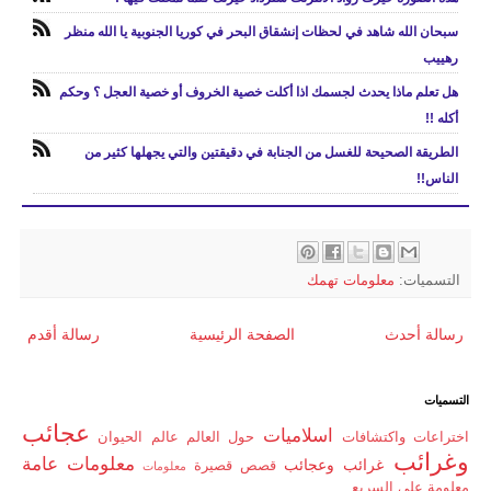
سبحان الله شاهد في لحظات إنشقاق البحر في كوريا الجنوبية يا الله منظر
رهييب
هل تعلم ماذا يحدث لجسمك اذا أكلت خصية الخروف أو خصية العجل ؟ وحكم
أكله !!
الطريقة الصحيحة للغسل من الجنابة في دقيقتين والتي يجهلها كثير من
الناس!!
التسميات:
معلومات تهمك
رسالة أحدث
الصفحة الرئيسية
رسالة أقدم
التسميات
عجائب
اسلاميات
اختراعات واكتشافات
حول العالم
عالم الحيوان
وغرائب
معلومات عامة
غرائب وعجائب
قصص قصيرة
معلومات
معلومة على السريع