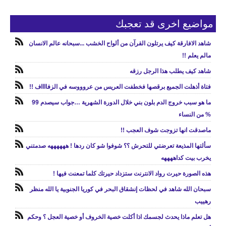
مواضيع اخرى قد تعجبك
شاهد الافارقة كيف يرتلون القرآن من ألواح الخشب ...سبحانه عالم الانسان
مالم يعلم !!
شاهد كيف يطلب هذا الرجل رزقه
فتاة أذهلت الجميع برقصها فخطفت العريس من عروووسه في الزفااااف !!
ما هو سبب خروج الدم بلون بني خلال الدورة الشهرية …جواب سيصدم 99
% من النساء
ماصدقت انها تزوجت شوف العجب !!
سألتها المذيعة تعرضتي للتحرش ؟؟ شوفوا شو كان ردها ! ههههههه صدمتني
يخرب بيت كداههههه
هذه الصورة حيرت رواد الانترنت ستزداد حيرتك كلما تمعنت فيها !
سبحان الله شاهد في لحظات إنشقاق البحر في كوريا الجنوبية يا الله منظر
رهييب
هل تعلم ماذا يحدث لجسمك اذا أكلت خصية الخروف أو خصية العجل ؟ وحكم