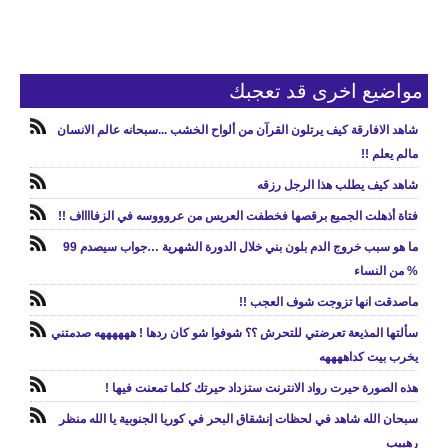
مواضيع اخرى قد تعجبك
شاهد الافارقة كيف يرتلون القرآن من ألواح الخشب ...سبحانه عالم الانسان
مالم يعلم !!
شاهد كيف يطلب هذا الرجل رزقه
فتاة أذهلت الجميع برقصها فخطفت العريس من عروووسه في الزفااااف !!
ما هو سبب خروج الدم بلون بني خلال الدورة الشهرية …جواب سيصدم 99
% من النساء
ماصدقت انها تزوجت شوف العجب !!
سألتها المذيعة تعرضتي للتحرش ؟؟ شوفوا شو كان ردها ! ههههههه صدمتني
يخرب بيت كداههههه
هذه الصورة حيرت رواد الانترنت ستزداد حيرتك كلما تمعنت فيها !
سبحان الله شاهد في لحظات إنشقاق البحر في كوريا الجنوبية يا الله منظر
رهييب