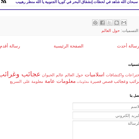
سبحان الله شاهد في لحظات إنشقاق البحر في كوريا الجنوبية يا الله منظر رهييب
التسميات:
حول العالم
سالة أحدث
الصفحة الرئيسية
رسالة أقدم
تسميات
عجائب وغرائب
اسلاميات
ختراعات واكتشافات
حول العالم
عالم الحيوان
معلومات عامة
رائب وعجائب
قصص قصيرة
معلومة على السريع
معلومات
صل بنا