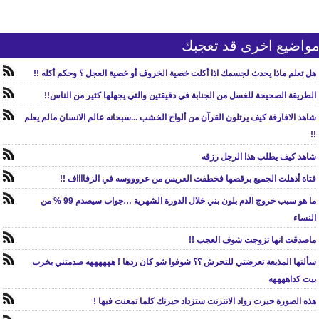
واضيع اخرى قد تعجبك
هل تعلم ماذا يحدث لجسمك اذا أكلت خصية الخروف أو خصية العجل ؟ وحكم أكله !!
الطريقة الصحيحة للغسل من الجنابة في دقيقتين والتي يجهلها كثير من الناس!!
شاهد الافارقة كيف يرتلون القرآن من ألواح الخشب ...سبحانه عالم الانسان مالم يعلم
!!
شاهد كيف يطلب هذا الرجل رزقه
فتاة أذهلت الجميع برقصها فخطفت العريس من عروووسه في الزفااااف !!
ما هو سبب خروج الدم بلون بني خلال الدورة الشهرية …جواب سيصدم 99 % من
النساء
ماصدقت انها تزوجت شوف العجب !!
سألتها المذيعة تعرضتي للتحرش ؟؟ شوفوا شو كان ردها ! ههههههه صدمتني يخرب
بيت كداههههه
هذه الصورة حيرت رواد الانترنت ستزداد حيرتك كلما تمعنت فيها !