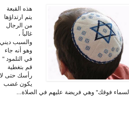
هذه القبعة
يتم ارتداؤها
من الرجال
غالباً ،
والسبب ديني
وهو أنه جاء
في التلمود "
قم بتغطية
رأسك حتى لا
يكون غضب
لسماء فوقك" وهي فريضة عليهم في الصلاة...